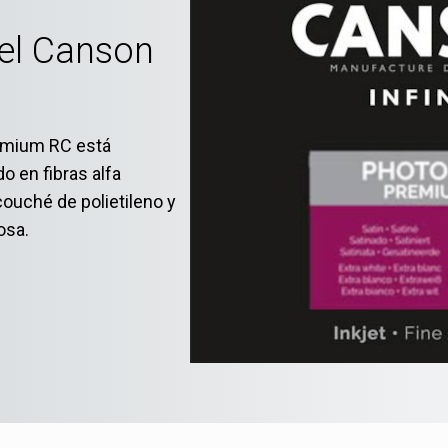
el Canson
remium RC está
o en fibras alfa
ouché de polietileno y
osa.