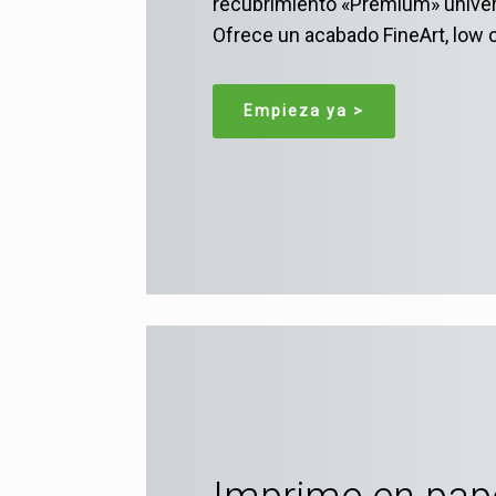
recubrimiento «Premium» univers
Ofrece un acabado FineArt, low 
Empieza ya >