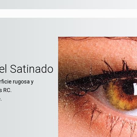
el Satinado
rficie rugosa y
s RC.
.