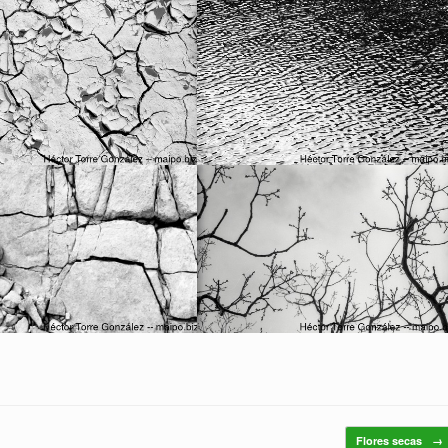
Flores secas
→