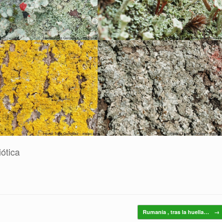
ótica
Rumanía , tras la huella…
→